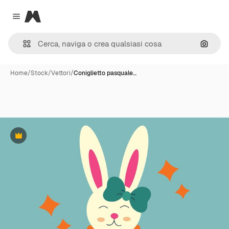
Magnific
Close menu
Cerca 
Home
/
Stock
/
Vettori
/
Coniglietto pasquale…
Premium