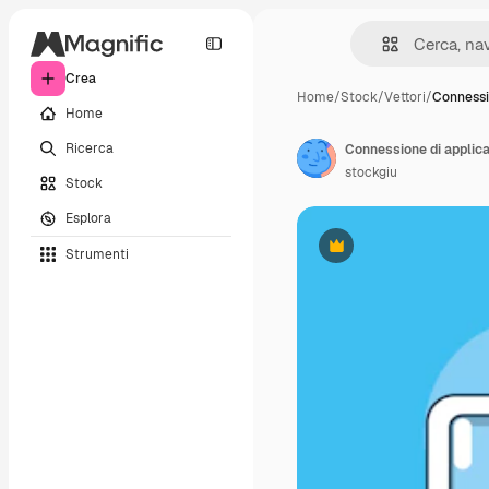
Crea
Home
/
Stock
/
Vettori
/
Connessi
Home
Ricerca
Connessione di applicaz
stockgiu
Stock
Esplora
Strumenti
Premium