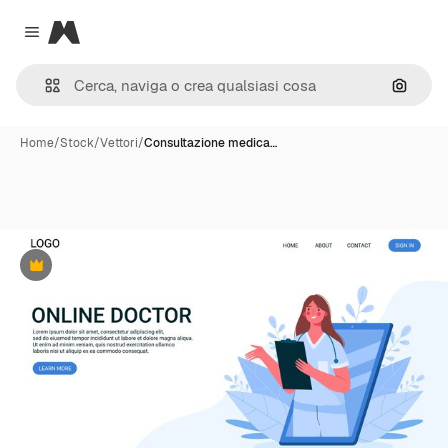
Magnific
Close menu
Cerca 
Home
/
Stock
/
Vettori
/
Consultazione medica…
Premium