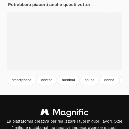
Potrebbero piacerti anche questi vettori.
smartphone
doctor
medical
online
donna
te
La piattaforma creativa per realizzare i tuoi migliori lavori. Oltre
1 milione di abbonati tra creativi, imprese, agenzie e studi.