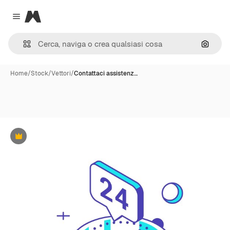
Magnific
Close menu
Cerca 
Home
/
Stock
/
Vettori
/
Contattaci assistenz…
Premium