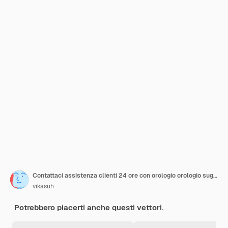
Contattaci assistenza clienti 24 ore con orologio orologio suggerimenti rapidi icona 3d isometrica illustrazione vettoriale Assistenza clienti servizio consulenza assistenza soluzione helpdesk consulenza tecnica telemarketing
vikasuh
Potrebbero piacerti anche questi vettori.