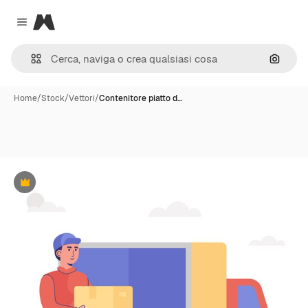
Magnific
Close menu
Cerca 
Home
/
Stock
/
Vettori
/
Contenitore piatto d…
Premium