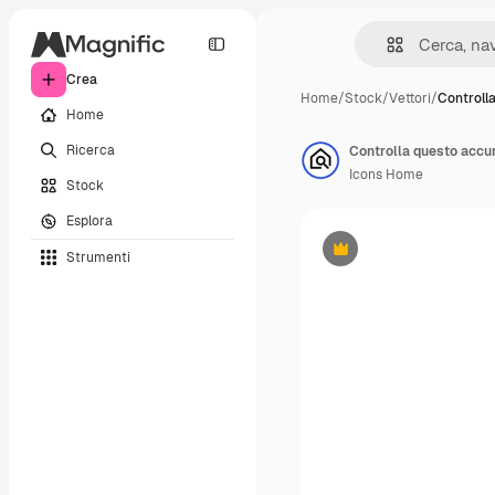
Crea
Home
/
Stock
/
Vettori
/
Controll
Home
Ricerca
Icons Home
Stock
Esplora
Strumenti
Premium