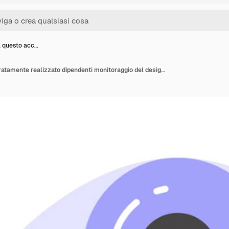
a questo acc…
Controlla questo accuratamente realizzato dipendenti monitoraggio del design vettoriale isolato su sfondo bianco