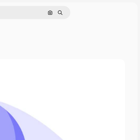
Cerca per immagine
Ricerca