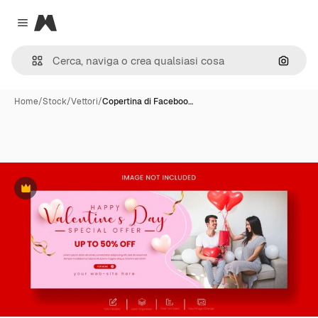
Magnific
Close menu
Cerca 
Home
/
Stock
/
Vettori
/
Copertina di Faceboo…
Premium