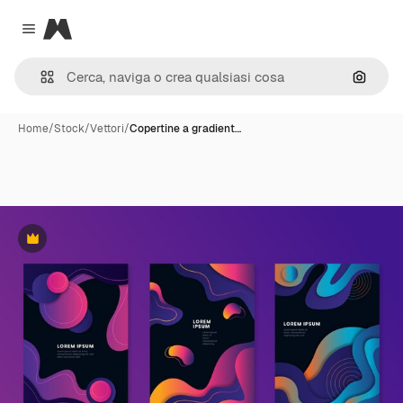
Magnific
Close menu
Cerca 
Home
/
Stock
/
Vettori
/
Copertine a gradient…
Premium