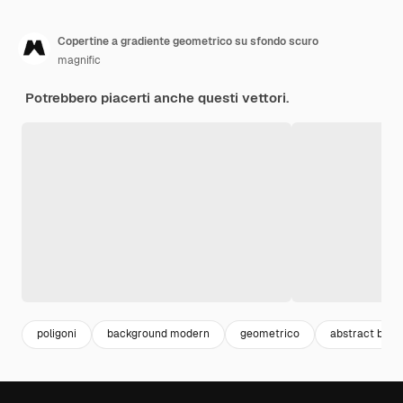
Copertine a gradiente geometrico su sfondo scuro
magnific
Potrebbero piacerti anche questi vettori.
poligoni
background modern
geometrico
abstract bac