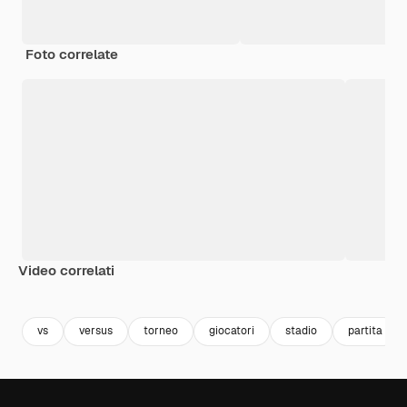
Foto correlate
Video correlati
Premium
Premium
Premium
Premium
vs
versus
torneo
giocatori
stadio
partita