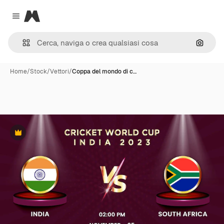
Magnific
Close menu
Cerca 
Home
/
Stock
/
Vettori
/
Coppa del mondo di c…
Premium