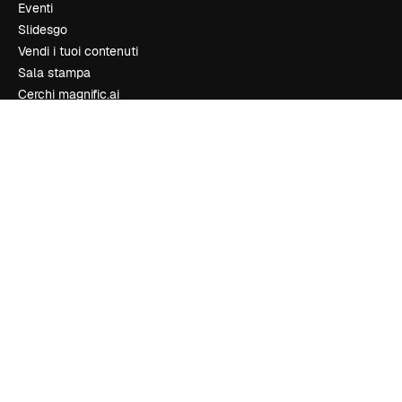
Eventi
Slidesgo
Vendi i tuoi contenuti
Sala stampa
Cerchi magnific.ai
Contattaci
Assistenza clienti
Instagram
YouTube
LinkedIn
TikTok
Discord
X
Reddit
Copyright © 2010-
2026
Freepik Company S.L.U.
Tutti i diritti riservati
.