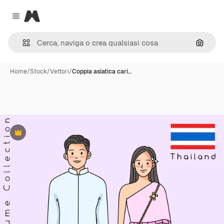
Magnific
Close menu
Cerca 
Home
/
Stock
/
Vettori
/
Coppia asiatica cari…
Premium