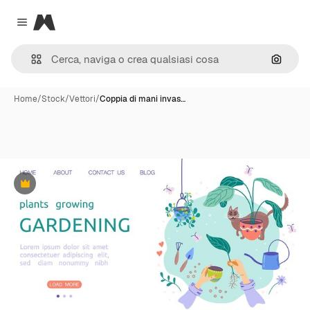
Magnific
Close menu
Cerca 
Home
/
Stock
/
Vettori
/
Coppia di mani invas…
Premium