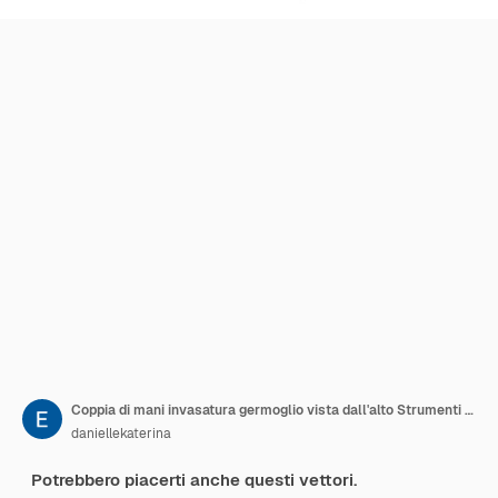
Coppia di mani invasatura germoglio vista dall'alto Strumenti per piante e attività fai da te Giardinaggio domestico
daniellekaterina
Potrebbero piacerti anche questi vettori.