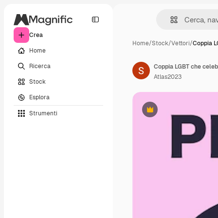
Crea
Home
/
Stock
/
Vettori
/
Coppia L
Home
Ricerca
Coppia LGBT che celeb
Atlas2023
Stock
Esplora
Strumenti
Premium