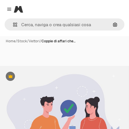
Magnific
Close menu
Cerca 
Home
/
Stock
/
Vettori
/
Coppie di affari che…
Premium