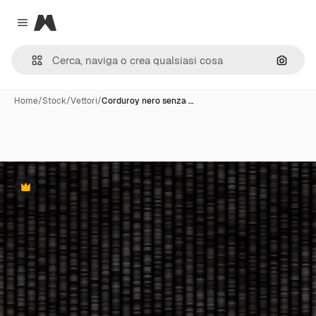
Magnific
Close menu
Cerca 
Home
/
Stock
/
Vettori
/
Corduroy nero senza …
Premium