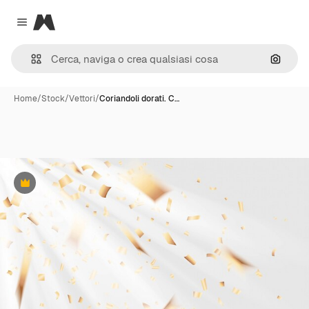
Magnific
Close menu
Cerca 
Home
/
Stock
/
Vettori
/
Coriandoli dorati. C…
Premium