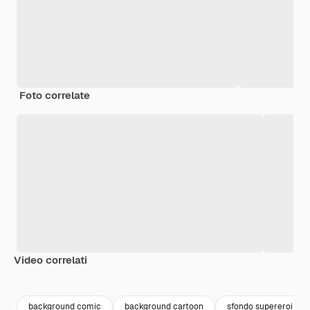
Foto correlate
Video correlati
Premium
Premium
background comic
background cartoon
sfondo supereroi