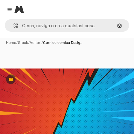
Magnific
Close menu
Cerca 
Home
/
Stock
/
Vettori
/
Cornice comica Desig…
Premium