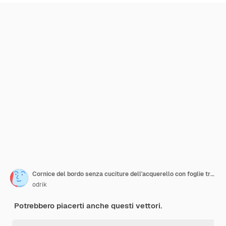
Cornice del bordo senza cuciture dell'acquerello con foglie tropicali verdi foglie di palma monstera foglie di banana
odrik
Potrebbero piacerti anche questi vettori.