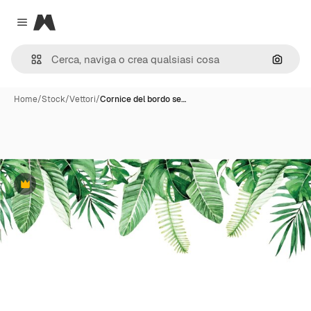
Magnific
Close menu
Cerca 
Home
/
Stock
/
Vettori
/
Cornice del bordo se…
Premium