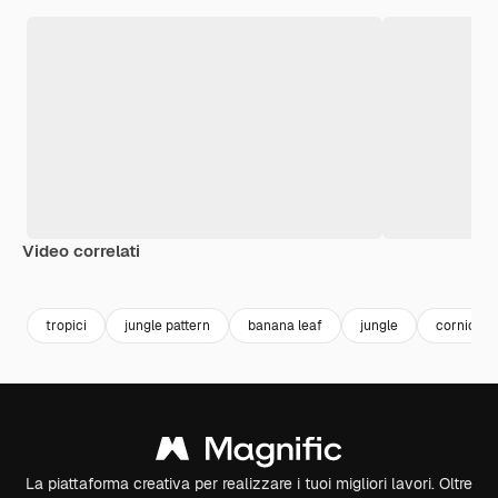
Video correlati
Premium
Premium
Premium
Premium
tropici
jungle pattern
banana leaf
jungle
cornice v
La piattaforma creativa per realizzare i tuoi migliori lavori. Oltre