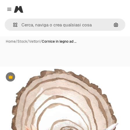
Magnific
Close menu
Cerca 
Home
/
Stock
/
Vettori
/
Cornice in legno ad …
Premium