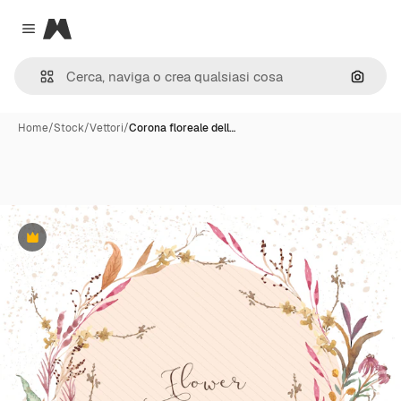
Magnific
Close menu
Cerca 
Home
/
Stock
/
Vettori
/
Corona floreale dell…
Premium