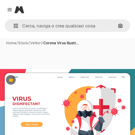
Magnific
Close menu
Cerca 
Home
/
Stock
/
Vettori
/
Corona Virus Illustr…
Premium