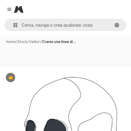
Magnific
Close menu
Cerca 
Home
/
Stock
/
Vettori
/
Cranio una linea di …
Premium