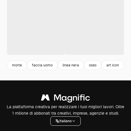
morte
faccia uomo
linea nera
osso
art icon
f
La piattaforma creativa per realizzare i tuoi migliori lavori. Oltre
1 milione di abbonati tra creativi, imprese, agenzie e studi.
Italiano