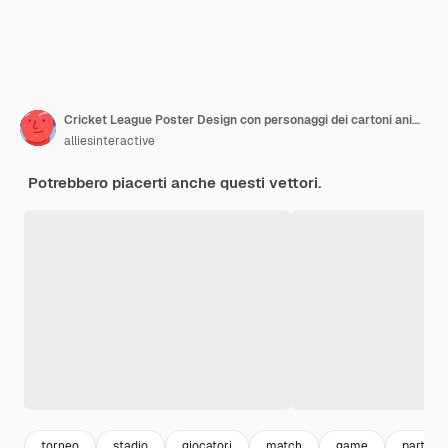
Cricket League Poster Design con personaggi dei cartoni animati di giocatori su sfondo viola e verde.
alliesinteractive
Potrebbero piacerti anche questi vettori.
torneo
stadio
giocatori
match
game
partita