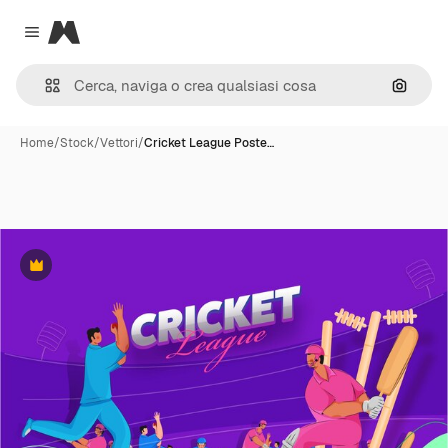
Magnific
Close menu
Cerca 
Home
/
Stock
/
Vettori
/
Cricket League Poste…
Premium