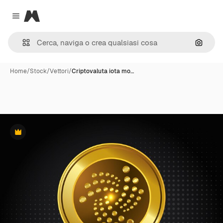
Magnific
Close menu
Cerca 
Home
/
Stock
/
Vettori
/
Criptovaluta iota mo…
Premium