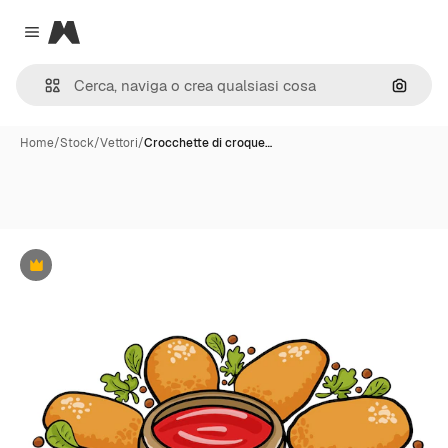
Magnific
Close menu
Cerca 
Home
/
Stock
/
Vettori
/
Crocchette di croque…
Premium