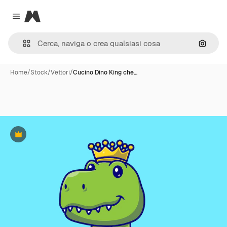
Magnific
Close menu
Cerca 
Home
/
Stock
/
Vettori
/
Cucino Dino King che…
Premium