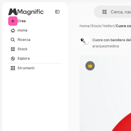
Crea
Home
/
Stock
/
Vettori
/
Cuore co
Home
Ricerca
Cuore con bandiera de
aranjuezmedina
Stock
Esplora
Strumenti
Premium