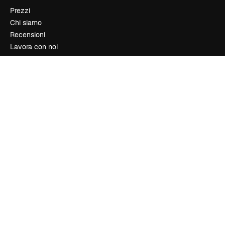
Prezzi
Chi siamo
Recensioni
Lavora con noi
Cerca tendenze
Blog
Eventi
Slidesgo
Vendi i tuoi contenuti
Sala stampa
Cerchi magnific.ai
Contattaci
Assistenza clienti
Instagram
YouTube
LinkedIn
TikTok