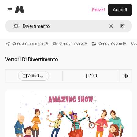
Magnific
Prezzi
Accedi
Close menu
Cancella
Cerca 
Crea un'immagine IA
Crea un video IA
Crea un'icona IA
Cu
Vettori Di Divertimento
Vettori
Filtri