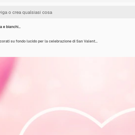
a e bianchi…
Cuori rosa e bianchi decorati su fondo lucido per la celebrazione di San Valentino felice.