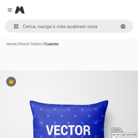
Magnific
Close menu
Cerca 
Home
/
Stock
/
Vettori
/
Cuscino
Premium