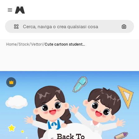
Magnific
Close menu
Cerca 
Home
/
Stock
/
Vettori
/
Cute cartoon student…
Premium