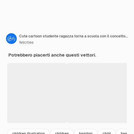
Cute cartoon studente ragazza torna a scuola con il concetto di cancelleria sfondo
felicities
Potrebbero piacerti anche questi vettori.
children illustration
children
bambini
child
bambini