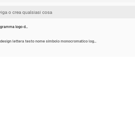
gramma logo d…
CV monogramma logo design lettera testo nome simbolo monocromatico logo carattere alfabeto semplice logo