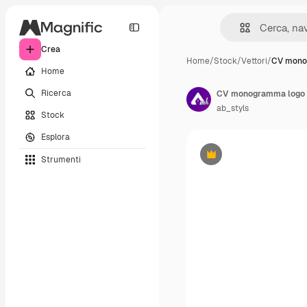
Crea
Home
/
Stock
/
Vettori
/
CV mono
Home
Ricerca
ab_styls
Stock
Esplora
Strumenti
Premium