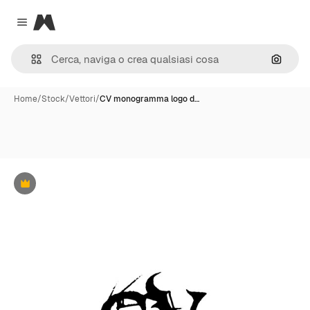
Magnific
Close menu
Cerca 
Home
/
Stock
/
Vettori
/
CV monogramma logo d…
Premium