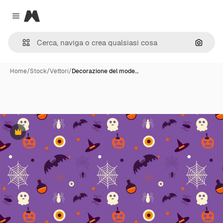
Magnific
Close menu
Cerca 
Home
/
Stock
/
Vettori
/
Decorazione del mode…
Premium