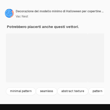
Decorazione del modello minimo di Halloween per copertine di libri e sfondi Decorazione del modello dell'elemento spettrale di Halloween con pipistrelli e fantasmi spaventosi Vettore del modello senza cuciture di Halloween su sfondo viola
Vac Nest
Potrebbero piacerti anche questi vettori.
minimal pattern
seamless
abstract texture
pattern