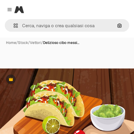
Magnific
Close menu
Cerca 
Home
/
Stock
/
Vettori
/
Delizioso cibo messi…
Premium