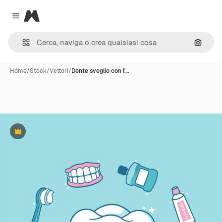
Magnific
Close menu
Cerca 
Home
/
Stock
/
Vettori
/
Dente sveglio con l'…
Premium