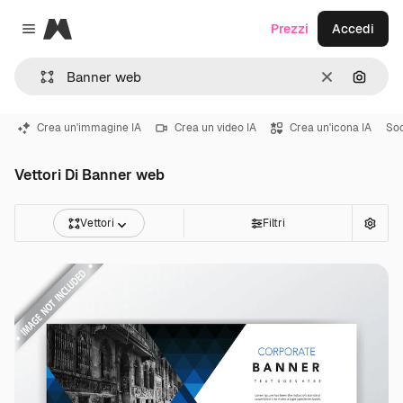
Magnific
Prezzi
Accedi
Close menu
Cancella
Cerca 
Crea un'immagine IA
Crea un video IA
Crea un'icona IA
Soc
Vettori Di Banner web
Vettori
Filtri