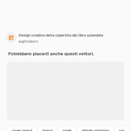
Design creativo della copertina del libro aziendale
eightreborn
Potrebbero piacerti anche questi vettori.
cover layout
layout
cover
sfondo volantino
copert