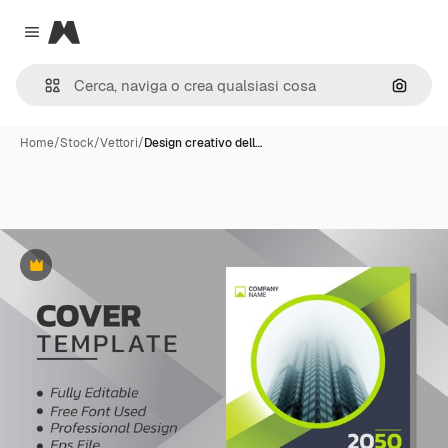
Magnific
Close menu
Cerca 
Home
/
Stock
/
Vettori
/
Design creativo dell…
Premium