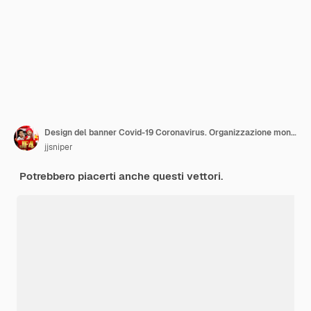
Design del banner Covid-19 Coronavirus. Organizzazione mondiale della sanità OMS nuovo nome ufficiale per la malattia da Coronavirus denominato COVID-19, illustrazione
jjsniper
Potrebbero piacerti anche questi vettori.