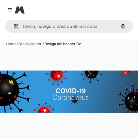
Magnific
Close menu
Cerca 
Home
/
Stock
/
Vettori
/
Design del banner Co…
Premium