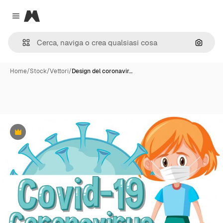
Magnific
Close menu
Cerca 
Home
/
Stock
/
Vettori
/
Design del coronavir…
Premium