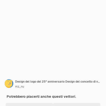
Design del logo del 25° anniversario Design del concetto di numero a doppia linea Modello vettoriale del logo del numero d'oro
mz_nu
Potrebbero piacerti anche questi vettori.