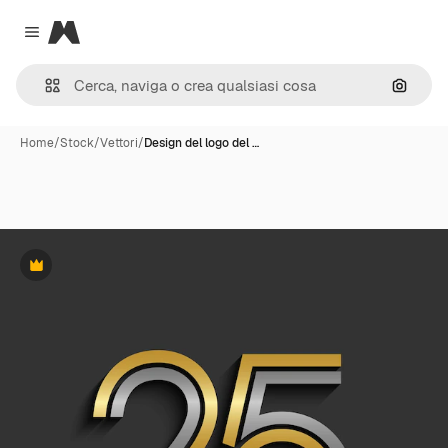
Magnific
Close menu
Cerca 
Home
/
Stock
/
Vettori
/
Design del logo del …
Premium