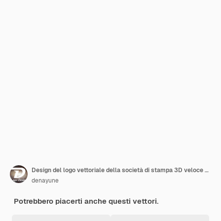
Design del logo vettoriale della società di stampa 3D veloce per il concetto di media, vendita al dettaglio, pubblicità, giornali o libri
denayune
Potrebbero piacerti anche questi vettori.