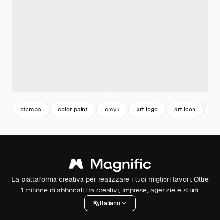
stampa
color paint
cmyk
art logo
art icon
let
La piattaforma creativa per realizzare i tuoi migliori lavori. Oltre
1 milione di abbonati tra creativi, imprese, agenzie e studi.
Italiano