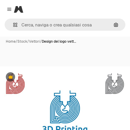
Magnific
Close menu
Cerca 
Home
/
Stock
/
Vettori
/
Design del logo vett…
Premium