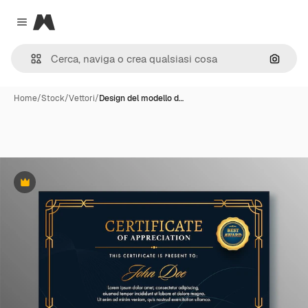
Magnific
Close menu
Cerca 
Home
/
Stock
/
Vettori
/
Design del modello d…
Premium