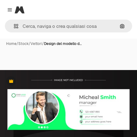
Magnific
Close menu
Cerca 
Home
/
Stock
/
Vettori
/
Design del modello d…
Premium