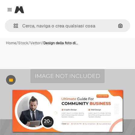
Magnific
Close menu
Cerca 
Home
/
Stock
/
Vettori
/
Design della foto di…
Premium