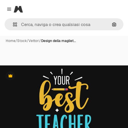
Magnific
Close menu
Cerca 
Home
/
Stock
/
Vettori
/
Design della magliet…
Premium