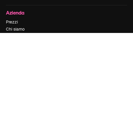
Azienda
Prezzi
Chi siamo
Recensioni
Lavora con noi
Cerca tendenze
Blog
Eventi
Slidesgo
Vendi i tuoi contenuti
Sala stampa
Cerchi magnific.ai
Contattaci
Assistenza clienti
Instagram
YouTube