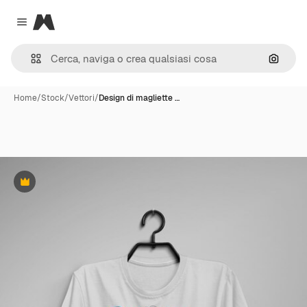
Magnific
Close menu
Cerca 
Home
/
Stock
/
Vettori
/
Design di magliette …
Premium