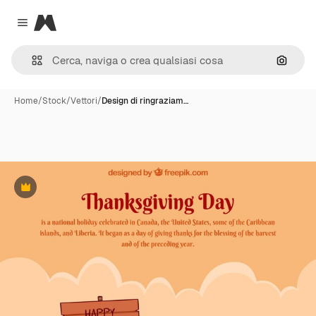
Magnific
Close menu
Cerca 
Home
/
Stock
/
Vettori
/
Design di ringraziam…
Premium