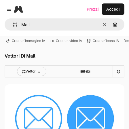
Magnific
Prezzi
Accedi
Close menu
Cancella
Cerca 
Crea un'immagine IA
Crea un video IA
Crea un'icona IA
Des
Vettori Di Mail
Vettori
Filtri