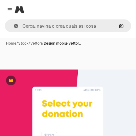
Magnific
Close menu
Cerca 
Home
/
Stock
/
Vettori
/
Design mobile vettor…
Premium