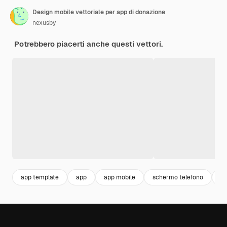
Design mobile vettoriale per app di donazione
nexusby
Potrebbero piacerti anche questi vettori.
app template
app
app mobile
schermo telefono
s