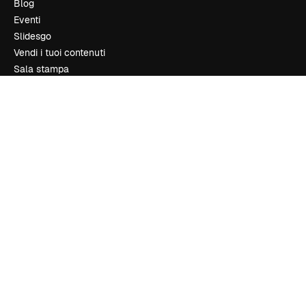
Blog
Eventi
Slidesgo
Vendi i tuoi contenuti
Sala stampa
Cerchi magnific.ai
Contattaci
Assistenza clienti
Instagram
YouTube
LinkedIn
TikTok
Discord
X
Reddit
Copyright © 2010-
2026
Freepik Company S.L.U.
Tutti i diritti riservati
.